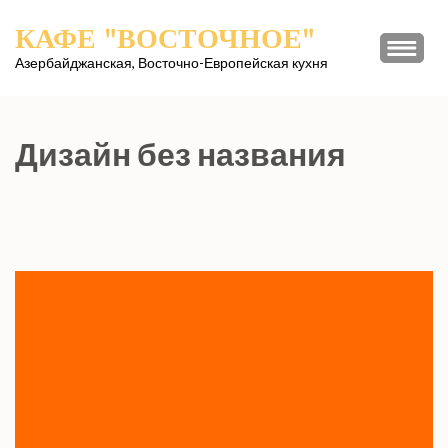
Перейти
КАФЕ "ВОСТОЧНОЕ"
к
содержимому
Азербайджанская, Восточно-Европейская кухня
(нажмите
Enter)
Дизайн без названия