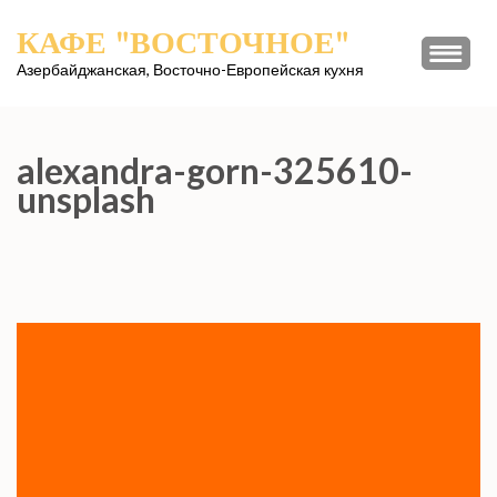
Перейти
КАФЕ "ВОСТОЧНОЕ"
к
содержимому
Азербайджанская, Восточно-Европейская кухня
(нажмите
Enter)
alexandra-gorn-325610-
unsplash