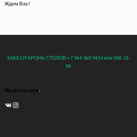
Ждем Вас!
ЗАКАЗ И БРОНЬ СТОЛОВ +7 964 360 9454 или 588-31-
86
Мы в соц.сети
:
ВКонтакте
Instagram