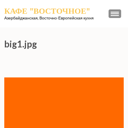
Перейти
КАФЕ "ВОСТОЧНОЕ"
к
содержимому
Азербайджанская, Восточно-Европейская кухня
(нажмите
Enter)
big1.jpg