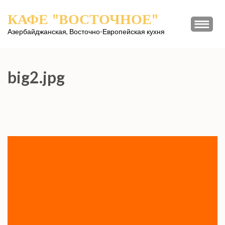
Перейти
КАФЕ "ВОСТОЧНОЕ"
к
содержимому
Азербайджанская, Восточно-Европейская кухня
(нажмите
Enter)
big2.jpg