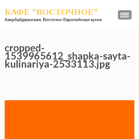
Перейти
КАФЕ "ВОСТОЧНОЕ"
к
содержимому
Азербайджанская, Восточно-Европейская кухня
(нажмите
Enter)
cropped-
1539965612_shapka-sayta-
kulinariya-2533113.jpg