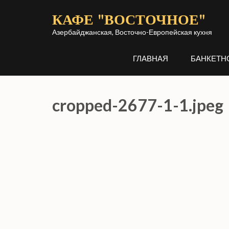
Перейти
КАФЕ "ВОСТОЧНОЕ"
к
содержимому
Азербайджанская, Восточно-Европейская кухня
(нажмите
ГЛАВНАЯ
БАНКЕТН
Enter)
cropped-2677-1-1.jpeg