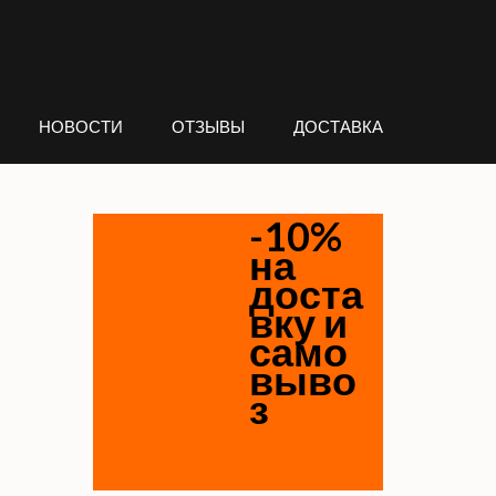
НОВОСТИ
ОТЗЫВЫ
ДОСТАВКА
-10%
на
доста
вку и
само
выво
з