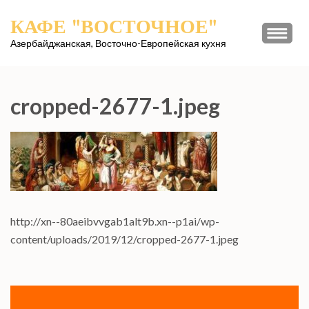
Перейти
КАФЕ "ВОСТОЧНОЕ"
к
содержимому
Азербайджанская, Восточно-Европейская кухня
(нажмите
Enter)
cropped-2677-1.jpeg
http://xn--80aeibvvgab1alt9b.xn--p1ai/wp-
content/uploads/2019/12/cropped-2677-1.jpeg