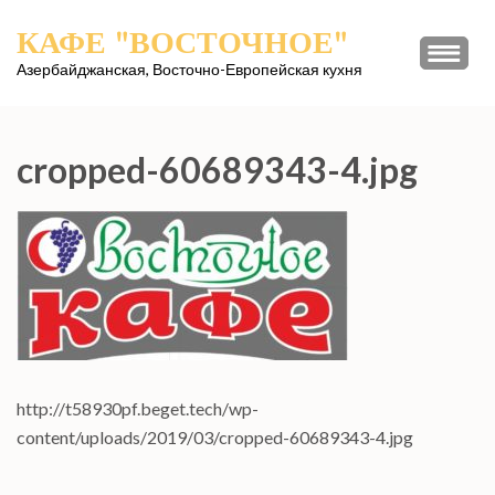
Перейти
КАФЕ "ВОСТОЧНОЕ"
к
содержимому
Азербайджанская, Восточно-Европейская кухня
(нажмите
Enter)
cropped-60689343-4.jpg
http://t58930pf.beget.tech/wp-
content/uploads/2019/03/cropped-60689343-4.jpg