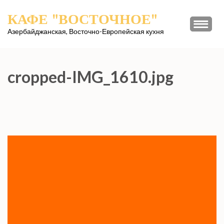
Перейти
КАФЕ "ВОСТОЧНОЕ"
к
содержимому
Азербайджанская, Восточно-Европейская кухня
(нажмите
Enter)
cropped-IMG_1610.jpg