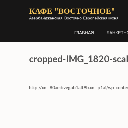
Перейти
КАФЕ "ВОСТОЧНОЕ"
к
содержимому
Азербайджанская, Восточно-Европейская кухня
(нажмите
ГЛАВНАЯ
БАНКЕТН
Enter)
cropped-IMG_1820-scal
http://xn--80aeibvvgab1alt9b.xn--p1ai/wp-cont