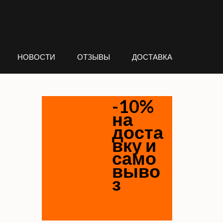
НОВОСТИ
ОТЗЫВЫ
ДОСТАВКА
-10%
на
доста
вку и
само
выво
з