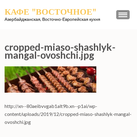
Перейти
КАФЕ "ВОСТОЧНОЕ"
к
содержимому
Азербайджанская, Восточно-Европейская кухня
(нажмите
Enter)
cropped-miaso-shashlyk-
mangal-ovoshchi.jpg
http://xn--80aeibvvgab1alt9b.xn--p1ai/wp-
content/uploads/2019/12/cropped-miaso-shashlyk-mangal-
ovoshchi.jpg