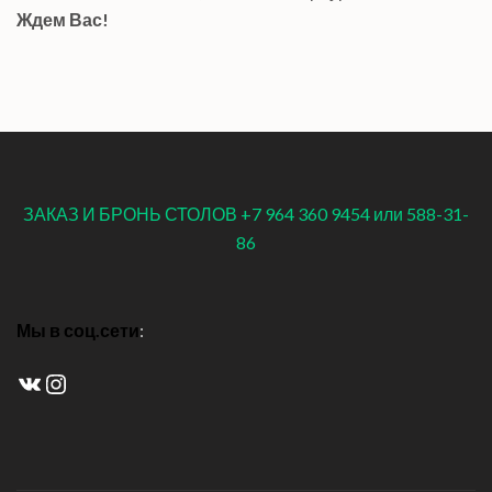
Ждем Вас!
ЗАКАЗ И БРОНЬ СТОЛОВ +7 964 360 9454 или 588-31-
86
Мы в соц.сети
:
ВКонтакте
Instagram