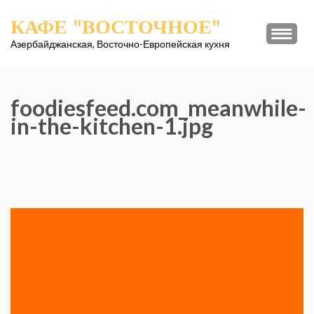
Перейти
КАФЕ "ВОСТОЧНОЕ"
к
содержимому
Азербайджанская, Восточно-Европейская кухня
(нажмите
Enter)
foodiesfeed.com_meanwhile-
in-the-kitchen-1.jpg