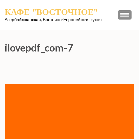
Перейти
КАФЕ "ВОСТОЧНОЕ"
к
содержимому
Азербайджанская, Восточно-Европейская кухня
(нажмите
Enter)
ilovepdf_com-7