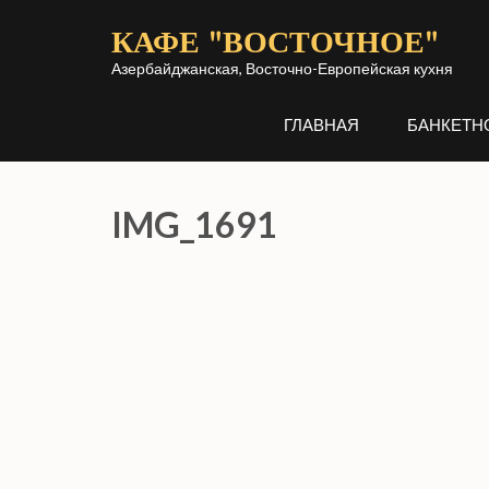
Перейти
КАФЕ "ВОСТОЧНОЕ"
к
содержимому
Азербайджанская, Восточно-Европейская кухня
(нажмите
ГЛАВНАЯ
БАНКЕТН
Enter)
IMG_1691