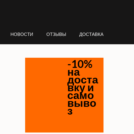
НОВОСТИ
ОТЗЫВЫ
ДОСТАВКА
-10%
на
доста
вку и
само
выво
з