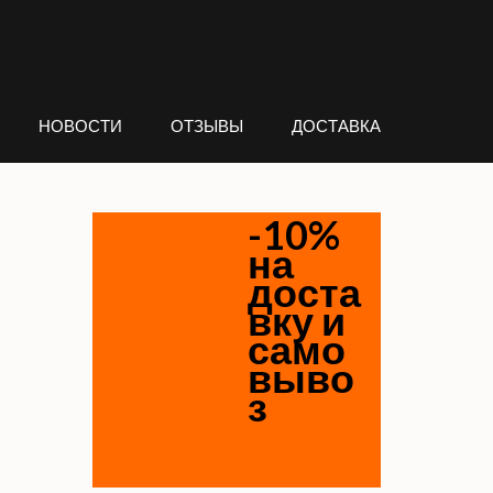
НОВОСТИ
ОТЗЫВЫ
ДОСТАВКА
-10%
на
доста
вку и
само
выво
з