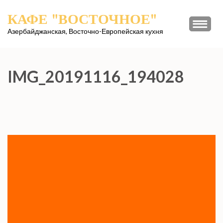
Перейти
КАФЕ "ВОСТОЧНОЕ"
к
содержимому
Азербайджанская, Восточно-Европейская кухня
(нажмите
Enter)
IMG_20191116_194028