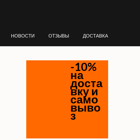
НОВОСТИ
ОТЗЫВЫ
ДОСТАВКА
-10%
на
доста
вку и
само
выво
з