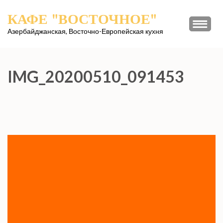
Перейти
КАФЕ "ВОСТОЧНОЕ"
к
содержимому
Азербайджанская, Восточно-Европейская кухня
(нажмите
Enter)
IMG_20200510_091453