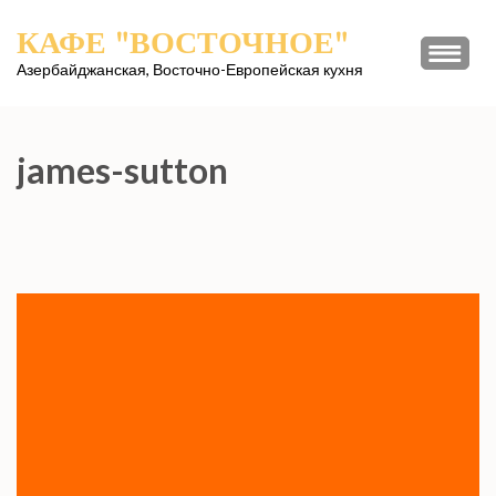
Перейти
КАФЕ "ВОСТОЧНОЕ"
к
содержимому
Азербайджанская, Восточно-Европейская кухня
(нажмите
Enter)
james-sutton