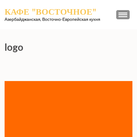
Перейти
КАФЕ "ВОСТОЧНОЕ"
к
содержимому
Азербайджанская, Восточно-Европейская кухня
(нажмите
Enter)
logo