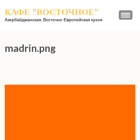
Перейти
КАФЕ "ВОСТОЧНОЕ"
к
содержимому
Азербайджанская, Восточно-Европейская кухня
(нажмите
Enter)
madrin.png