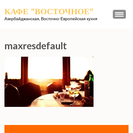
Перейти
КАФЕ "ВОСТОЧНОЕ"
к
содержимому
Азербайджанская, Восточно-Европейская кухня
(нажмите
Enter)
maxresdefault