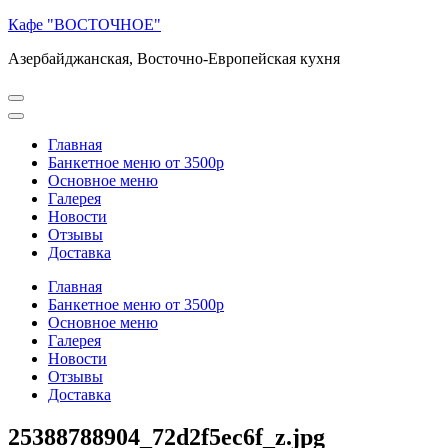
Перейти
Кафе "ВОСТОЧНОЕ"
к
Азербайджанская, Восточно-Европейская кухня
содержимому
(нажмите
Enter)
Главная
Банкетное меню от 3500р
Основное меню
Галерея
Новости
Отзывы
Доставка
Главная
Банкетное меню от 3500р
Основное меню
Галерея
Новости
Отзывы
Доставка
25388788904_72d2f5ec6f_z.jpg